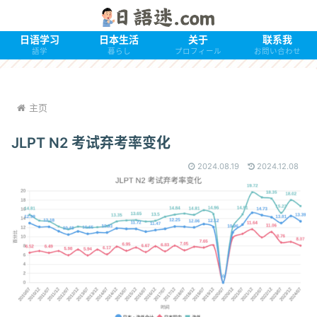
日语学习
日本生活
关于
联系我
語学
暮らし
プロフィール
お問い合わせ
主页
JLPT N2 考试弃考率变化
2024.08.19
2024.12.08