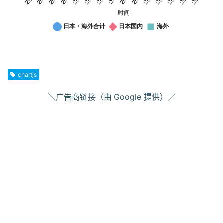
JLPT
JLPT N2 考试弃考率变化
N2
考
chartjs
日本・
试
日本国
海外合
海外
弃
内
＼广告商链接（由 Google 提供）／
考
计
率
变
2010/07
12.99%
6.52%
14.81%
化
2010/12
12.16%
6.9%
13.54%
2011/07
12.18%
6.49%
13.37%
2011/12
11.22%
6.9%
12.26%
2012/07
10.48%
5.98%
11.63%