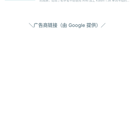
的观察，给出了初学者不妨使用 Anki 加上 Kaishi 1.5k 单词卡组的
建议。
＼广告商链接（由 Google 提供）／