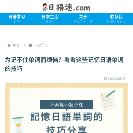
日语学习
日本生活
关于
联系我
語学
暮らし
プロフィール
お問い合わせ
主页
日语学习
为记不住单词而烦恼？看看这些记忆日语单词
的技巧
2024.08.12