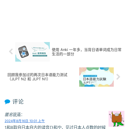
使用 Anki 一年多，当背日语单词成为日常
生活的一部分
回顾我参加过的两次日本语能力测试
（JLPT N2 和 JLPT N1）
评论
匿名
说道：
2024年8月16日 10:01 上午
1和8取自日本自古的读音ひ和や，见过日本人点数的时候