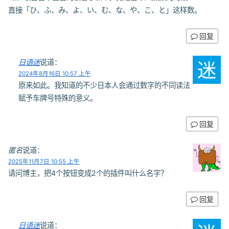
直接「ひ、ふ、み、よ、い、む、な、や、こ、と」这样数。
回复
日语迷
说道：
2024年8月16日 10:57 上午
原来如此。我知道的不少日本人会通过数字的不同读法
赋予车牌号特殊的意义。
回复
匿名
说道：
2025年11月7日 10:55 上午
请问博主，把4个按钮变成2个的插件叫什么名字？
回复
日语迷
说道：