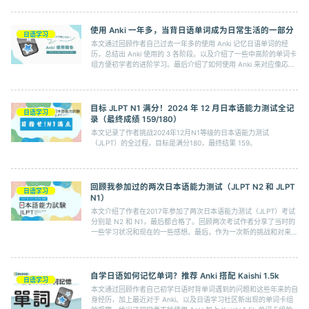
使用 Anki 一年多，当背日语单词成为日常生活的一部分
日语学习
本文通过回顾作者自己过去一年多的使用 Anki 记忆日语单词的经
历，总结出 Anki 使用的 3 各阶段。以及介绍了一些中高阶的单词卡
组方便初学者的进阶学习。最后介绍了如何使用 Anki 来对应像応用
情報技術者試験这样的考试等。
目标 JLPT N1 满分！2024 年 12 月日本语能力测试全记
日语学习
录（最终成绩 159/180）
本文记录了作者挑战2024年12月N1等级的日本语能力测试
（JLPT）的全过程，目标是满分180，最终结果 159。
回顾我参加过的两次日本语能力测试（JLPT N2 和 JLPT
日语学习
N1）
本文介绍了作者在2017年参加了两次日本语能力测试（JLPT）考试
分别是 N2 和 N1，最后都合格了。回顾两次考试作者分享了当时的
一些学习状况和现在的一些感想。最后，作为一次新的挑战和对来日
本之后的自己的日语能力的检验，决定参加2024年冬天的JLPT N1
考试。
自学日语如何记忆单词？推荐 Anki 搭配 Kaishi 1.5k
日语学习
本文通过回顾作者自己初学日语时背单词遇到的问题和这些年来的自
身经历，加上最近对于 Anki、以及日语学习社区新出现的单词卡组