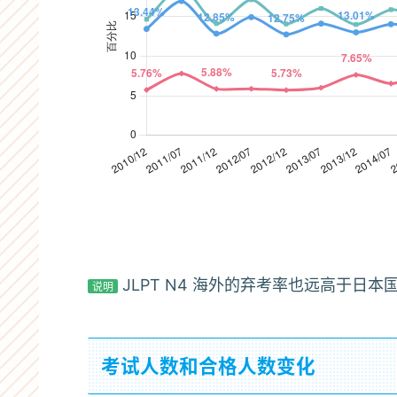
2012/12
37.07%
36.13%
37.26%
2019/12
31,452
89,443
2013/07
48.77%
46.91%
49.26%
2020/07
0
0
2013/12
43.8%
44.65%
43.63%
2020/12
28,410
34,192
2014/07
46.94%
48.78%
46.45%
2021/07
32,975
13,975
2014/12
37.39%
33.02%
38.35%
2021/12
23,353
35,803
2015/07
35.38%
38.11%
34.44%
2022/07
17,542
50,508
JLPT
JLPT N4 考试弃考率变化
N4
2015/12
36.58%
30.31%
38.36%
JLPT N4 海外的弃考率也远高于日本
说明
2022/12
41,647
81,176
考
日本・
试
日本国
2016/07
37.71%
34.05%
39.22%
海外合
海外
弃
2023/07
41,566
127,184
内
考
计
考试人数和合格人数变化
2016/12
33.46%
29.25%
34.79%
率
2023/12
49,004
123,965
变
2010/12
13.44%
5.76%
14.66%