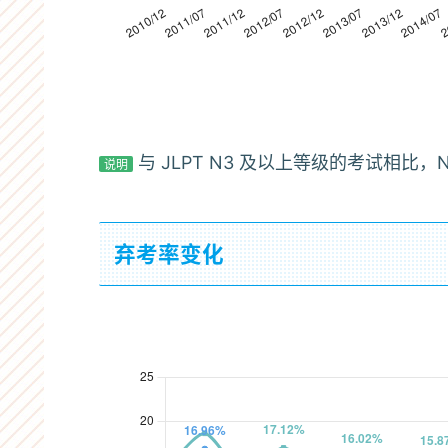
2014/12
8,123
40,292
2015/07
9,874
32,597
2015/12
11,874
45,623
JLPT
JLPT N4 考试合格率变化
N4
2016/07
13,435
36,637
与 JLPT N3 及以上等级的考试相
说明
考
日本・
试
2016/12
15,219
52,626
日本国
海外合
海外
合
内
格
计
2017/07
15,887
43,995
弃考率变化
率
变
2010/12
47.03%
50.79%
46.37%
2017/12
18,190
61,986
化
2011/07
38.45%
42.61%
37.55%
2018/07
18,218
51,353
2011/12
44.51%
46.74%
44.08%
2018/12
21,114
68,296
2012/07
45.88%
46.68%
45.66%
2019/07
25,060
69,925