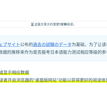
这篇文章大约需要
1分钟
阅读。
ェブサイト
公布的
過去の試験のデータ
为基础，为了让读
数据的推移来作为是否报考日本语能力测试相应等级的参
或显示相应数据
读者开启浏览器的“桌面版网站”功能以获得更好的阅读体