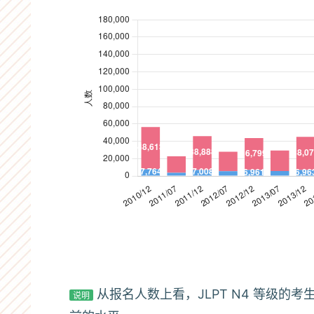
JLPT
JLPT N4 报名人数变化
N4
从报名人数上看，JLPT N4 等级的
说明
报
日本国
名