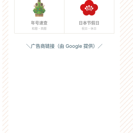
年号速查
日本节假日
和暦・西暦
祝日・休日
＼广告商链接（由 Google 提供）／