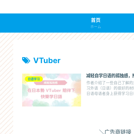
首页
ホーム
VTuber
减轻自学日语的孤独感，推
日语学习
作者介绍了一些自己了解的来
习外语（日语）的很好的材
日语母语者身上获得学习日
＼广告商链接（由