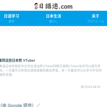
日语学习
日本生活
关于
語学
暮らし
プロフィール
荐这些日本势 VTuber
自日本的但在中文平台活动的VTuber的例子说明VTuber也许可以成为学
料。一方面可以听到日语母语者的真实声音，另一方面也可以从学习中文的
语的灵感。
2024.08.16
 Google 提供）／